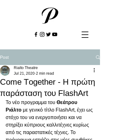
Post
Rialto Theatre
Jul 21, 2020
2 min read
Come Τogether - Η πρώτη
παράσταση του FlashArt
Το νέο προγραμμα του 
Θεάτρου 
Ριάλτο
 με γενικό τίτλο FlashArt, έχει ως 
στόχο του να ενεργοποιήσει και να 
στηρίξει κύπριους καλλιτέχνες κυρίως 
από τις παραστατικές τέχνες. Το 
πρόγραμμα εστιάζει στις νέες συνθήκες 