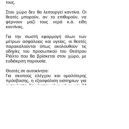
τους.
Στον χώρο δεν θα λειτουργεί καντίνα. Οι
θεατές μπορούν, αν το επιθυμούν, να
φέρνουν μαζί τους νερά κ.ά. είδη
καντίνας.
Για την σωστή εφαρμογή όλων των
μέτρων ασφάλειας και υγείας, οι θεατές
παρακαλούνται όπως ακολουθούν τις
οδηγίες του προσωπικού του Θεάτρου
Ριάλτο που θα βρίσκεται στον χώρο, με
ευδιάκριτη παρουσία.
Θεατές σε αυτοκίνητα:
Για σκοπούς ελέγχου και ομαλότερης
πρόσβασης, η εξασφάλιση εισιτηρίων για
αυτοκίνητα θα γίνεται μόνο μέχρι και 24
ώρες πριν από κάθε προβολή και η
είσοδος θα επιτρέπεται μέχρι τις 20:45.
Οι οδηγοί των αυτοκινήτων θα
λαμβάνουν στην είσοδο την συχνότητα
από την οποία θα μπορούν, μέσω του
ραδιοφώνου τους, να συντονίζονται με
τον ήχο των ταινιών.