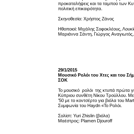
προκαταλήψεις και τα ταμπού των Κυ
πολιτική επικαιρότητα.
Σκηνοθεσία: Χρήστος Ζάνος
Ηθοποιοί: Μιχάλης Σοφοκλέους, Λουκ
Μαριάννα Σάντη, Γιώργος Αναγιωτός,
29/1/2015
Μουσικό Ρολόι του Χτες και του Σ
ΣΟΚ
Το μουσικό ρολόι της κτυπά πρώτα γ
Κύπριου συνθέτη Νίκου Τρούλλου. Μετ
’50 με το κοντσέρτο για βιόλα του Mar
Συμφωνία του Haydn «Το Ρολόι.
Σολίστ: Yuri Zhislin (βιόλα)
Μαέστρος: Plamen Djouroff