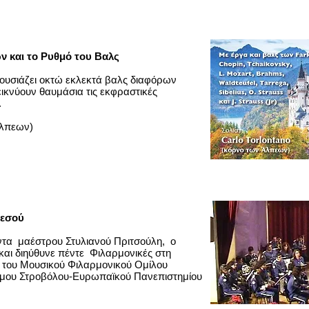
ν και το Ρυθμό του Βαλς
υσιάζει οκτώ εκλεκτά βαλς διαφόρων
ικνύουν θαυμάσια τις εκφραστικές
.
 Άλπεων)
εμεσού
τα μαέστρου Στυλιανού Πριτσούλη, ο
 και διηύθυνε πέντε Φιλαρμονικές στη
 του Μουσικού Φιλαρμονικού Ομίλου
ήμου Στροβόλου-Ευρωπαϊκού Πανεπιστημίου