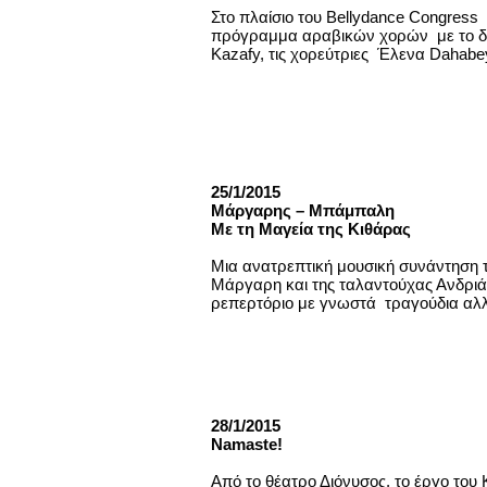
Στο πλαίσιο του Bellydance Congres
πρόγραμμα αραβικών χορών με το δ
Kazafy, τις χορεύτριες Έλενα Dahabey
25/1/2015
Μάργαρης – Μπάμπαλη
Με τη Mαγεία της Kιθάρας
Μια ανατρεπτική μουσική συνάντηση 
Μάργαρη και της ταλαντούχας Ανδρι
ρεπερτόριο με γνωστά τραγούδια αλλ
28/1/2015
Namaste!
Από το θέατρο Διόνυσος, το έργο του