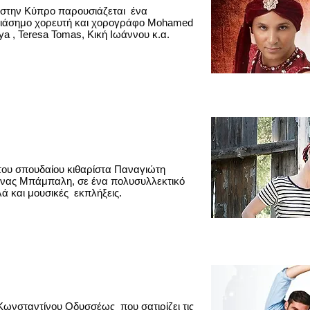
s στην Κύπρο παρουσιάζεται ένα
ιάσημο χορευτή και χορογράφο Mohamed
a , Teresa Tomas, Κική Ιωάννου κ.α.
του σπουδαίου κιθαρίστα Παναγιώτη
άνας Μπάμπαλη, σε ένα πολυσυλλεκτικό
ά και μουσικές εκπλήξεις.
 Κωνσταντίνου Οδυσσέως που σατιρίζει τις