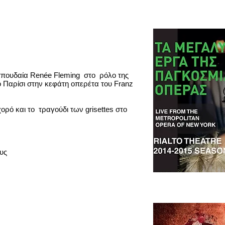
σπουδαία Renée Fleming στο ρόλο της
ο Παρίσι στην κεφάτη οπερέτα του Franz
χορό και το τραγούδι των grisettes στο
υς