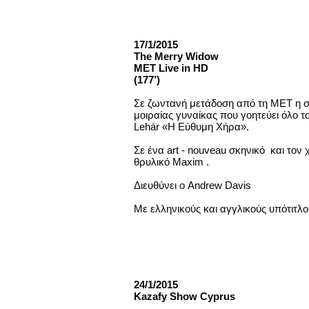
17/1/2015
The Merry Widow
MET Live in HD
(177’)
Σε ζωντανή μετάδοση από τη ΜΕΤ η 
μοιραίας γυναίκας που γοητεύει όλο τ
Lehár «Η Εύθυμη Χήρα».
Σε ένα art - nouveau σκηνικό και τον 
θρυλικό Maxim .
Διευθύνει ο Andrew Davis
Με ελληνικούς και αγγλικούς υπότιτλο
24/1/2015
Kazafy Show Cyprus