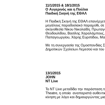
11/1/2015 & 18/1/2015
O Aυγερινός και η Πούλια
Παιδική Σκηνή της ΕΘΑΛ
Η Παιδική Σκηνή της ΕΘΑΛ επανέρχετα
μεγάλους παραδοσιακό παραμύθι, σε 
σκηνοθεσία Νίκου Νικολαϊδη.
Πρωταγω
Θεοδουλίδου, Βασίλης Χαραλάμπους, 
Παπαγεωργίου, Χάρης Ευριπίδου, Μα
Με τη συνεργασία της Ομοσπονδίας 
Δημοτικών Σχολείων Λεμεσού και του
13/1/2015
JOHN
ΝΤ Live
Το ΝΤ Live μεταδίδει την παράσταση 
Theatre, η οποία αναπαριστά αυθεντι
κίνηση με λόγο και δημιουργώντας μια