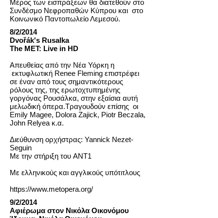
Μέρος των εισπράξεων θα διατεθούν στο
Συνδέσμο Νεφροπαθών Κύπρου και στο
Κοινωνικό Παντοπωλείο Λεμεσού.
8/2/2014
Dvořák's Rusalka
The ΜΕΤ: Live in HD
Απευθείας από την Νέα Υόρκη η
εκτυφλωτική Renee Fleming επιστρέφει
σε έναν από τους σημαντικότερους
ρόλους της, της ερωτοχτυπημένης
γοργόνας Ρουσάλκα, στην εξαίσια αυτή
μελωδική όπερα.Τραγουδούν επίσης οι
Emily Magee, Dolora Zajick, Piotr Beczala,
John Relyea κ.α.
Διεύθυνση ορχήστρας: Yannick Nezet-
Seguin
Με την στήριξη του ANT1
Με ελληνικούς και αγγλικούς υπότιτλους
https://www.metopera.org/
9/2/2014
Αφιέρωμα στον Νικόλα Οικονόμου