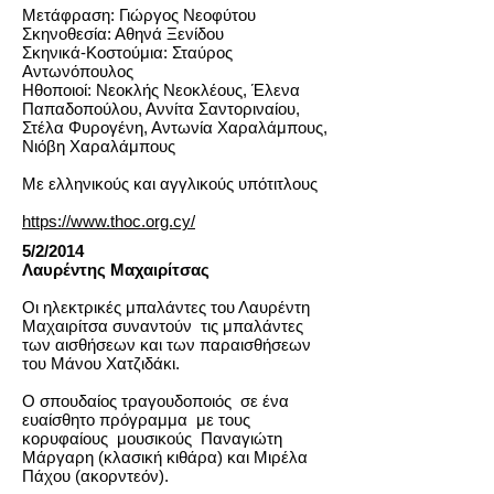
Μετάφραση: Γιώργος Νεοφύτου
Σκηνοθεσία: Αθηνά Ξενίδου
Σκηνικά-Κοστούμια: Σταύρος
Αντωνόπουλος
Ηθοποιοί: Νεοκλής Νεοκλέους, Έλενα
Παπαδοπούλου, Αννίτα Σαντοριναίου,
Στέλα Φυρογένη, Αντωνία Χαραλάμπους,
Νιόβη Χαραλάμπους
Με ελληνικούς και αγγλικούς υπότιτλους
https://www.thoc.org.cy/
5/2/2014
Λαυρέντης Μαχαιρίτσας
Οι ηλεκτρικές μπαλάντες του Λαυρέντη
Μαχαιρίτσα συναντούν τις μπαλάντες
των αισθήσεων και των παραισθήσεων
του Μάνου Χατζιδάκι.
Ο σπουδαίος τραγουδοποιός σε ένα
ευαίσθητο πρόγραμμα με τους
κορυφαίους μουσικούς Παναγιώτη
Μάργαρη (κλασική κιθάρα) και Μιρέλα
Πάχου (ακορντεόν).