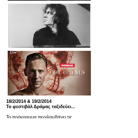
18/2/2014 & 19/2/2014
Το φεστιβάλ Δράμας ταξιδεύει...
Το πρόγραμμα περιλαμβάνει τις
βραβευμένες ταινίες από το Φεστιβάλ
Ταινιών Μικρού Μήκους Δράμας 2013.
A. Dead End – Tώνια Mισιαλή/15’,