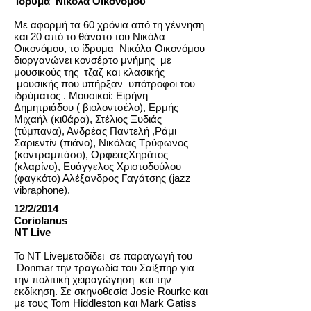
Ίδρυμα Νικόλα Οικονόμου
Με αφορμή τα 60 χρόνια από τη γέννηση
και 20 από το θάνατο του Νικόλα
Οικονόμου, το ίδρυμα Νικόλα Οικονόμου
διοργανώνει κονσέρτο μνήμης με
μουσικούς της τζαζ και κλασικής
μουσικής που υπήρξαν υπότροφοι του
ιδρύματος .
Μουσικοί: Ειρήνη
Δημητριάδου ( βιολοντσέλο), Ερμής
Μιχαήλ (κιθάρα), Στέλιος Ξυδιάς
(τύμπανα), Ανδρέας Παντελή ,Ράμι
Σαριεντίν (πιάνο), Νικόλας Τρύφωνος
(κοντραμπάσο), ΟρφέαςΧηράτος
(κλαρίνο), Ευάγγελος Χριστοδούλου
(φαγκότο) Αλέξανδρος Γαγάτσης (jazz
vibraphone).
12/2/2014
Coriolanus
NT Live
Το NT Liveμεταδίδει σε παραγωγή του
Donmar την τραγωδία του Σαίξπηρ για
την πολιτική χειραγώγηση και την
εκδίκηση. Σε σκηνοθεσία Josie Rourke και
με τους Tom Hiddleston και Mark Gatiss