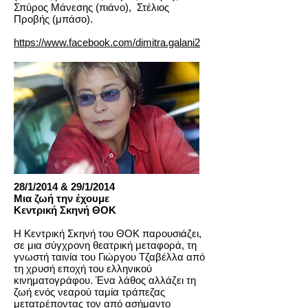
Σπύρος Μάνεσης (πιάνο), Στέλιος
Προβής (μπάσο).
https://www.facebook.com/dimitra.galani2
28/1/2014 & 29/1/2014
Μια ζωή την έχουμε
Κεντρική Σκηνή ΘΟΚ
Η Κεντρική Σκηνή του ΘΟΚ παρουσιάζει,
σε μια σύγχρονη θεατρική μεταφορά, τη
γνωστή ταινία του Γιώργου Τζαβέλλα από
τη χρυσή εποχή του ελληνικού
κινηματογράφου. Ένα λάθος αλλάζει τη
ζωή ενός νεαρού ταμία τράπεζας
μετατρέποντας τον από ασήμαντο