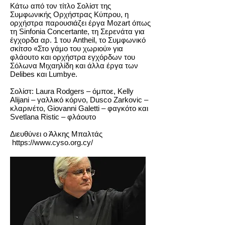
Κάτω από τον τίτλο Σολίστ της
Συμφωνικής Ορχήστρας Κύπρου, η
ορχήστρα παρουσιάζει έργα Mozart όπως
τη Sinfonia Concertante, τη Σερενάτα για
έγχορδα αρ. 1 του Antheil, το Συμφωνικό
σκίτσο «Στο γάμο του χωριού» για
φλάουτο και ορχήστρα εγχόρδων του
Σόλωνα Μιχαηλίδη και άλλα έργα των
Delibes και Lumbye.
Σολίστ: Laura Rodgers – όμποε, Kelly
Alijani – γαλλικό κόρνο, Dusco Zarkovic –
κλαρινέτο, Giovanni Galetti – φαγκότο και
Svetlana Ristic – φλάουτο
Διευθύνει ο Άλκης Μπαλτάς
https://www.cyso.org.cy/