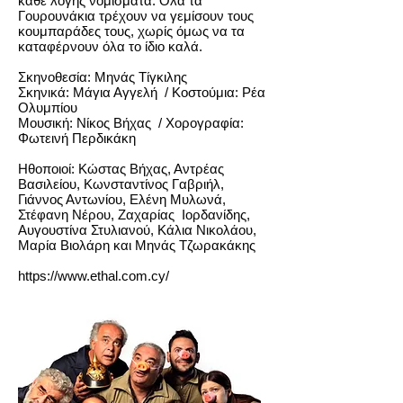
κάθε λογής νομίσματα. Όλα τα
Γουρουνάκια τρέχουν να γεμίσουν τους
κουμπαράδες τους, χωρίς όμως να τα
καταφέρνουν όλα το ίδιο καλά.
Σκηνοθεσία: Μηνάς Τίγκιλης
Σκηνικά: Μάγια Αγγελή /
Κοστούμια: Ρέα
Ολυμπίου
Μουσική: Νίκος Βήχας /
Χορογραφία:
Φωτεινή Περδικάκη
Ηθοποιοί: Κώστας Βήχας, Αντρέας
Βασιλείου, Κωνσταντίνος Γαβριήλ,
Γιάννος Αντωνίου, Ελένη Μυλωνά,
Στέφανη Νέρου, Ζαχαρίας Ιορδανίδης,
Αυγουστίνα Στυλιανού, Κάλια Νικολάου,
Μαρία Βιολάρη και Μηνάς Τζωρακάκης
https://www.ethal.com.cy/