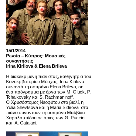
15/1/2014
Ρωσία – Κύπρος: Μουσικές
συναντήσεις
Irina Kirilova & Elena Brileva
Η διακεκριμένη πιανίστας, καθηγήτρια του
Κονσερβατορίου Μόσχας, Irina Kirilova
συναντά τη σοπράνο Elena Brileva, σε
ένα πρόγραμμα με έργα των Μ. Gluck, P.
Tchaikovsky και S. Rachmaninoff.
Ο Χρυσόστομος Νεοφύτου στο βιολί, η
Yulia Shevtsova και η Maria Sidirova στο
πιάνο συναντούν τη σοπράνο Μαλβίνα
Χαραλαμπίδου σε άριες των G. Puccini
και A. Catalani.