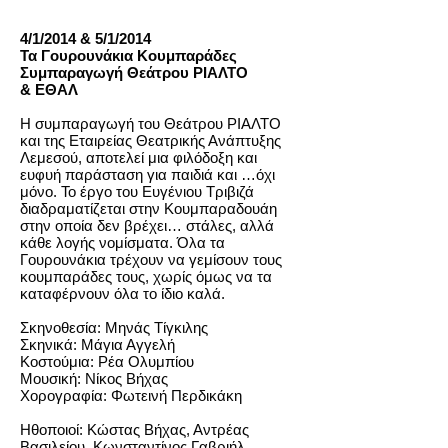
4/1/2014 & 5/1/2014
Τα Γουρουνάκια Κουμπαράδες
Συμπαραγωγή Θεάτρου ΡΙΑΛΤΟ
& ΕΘΑΛ
Η συμπαραγωγή του Θεάτρου ΡΙΑΛΤΟ
και της Εταιρείας Θεατρικής Ανάπτυξης
Λεμεσού, αποτελεί μια φιλόδοξη και
ευφυή παράσταση για παιδιά και …όχι
μόνο. Το έργο του Ευγένιου Τριβιζά
διαδραματίζεται στην Κουμπαραδουάη
στην οποία δεν βρέχει… στάλες, αλλά
κάθε λογής νομίσματα. Όλα τα
Γουρουνάκια τρέχουν να γεμίσουν τους
κουμπαράδες τους, χωρίς όμως να τα
καταφέρνουν όλα το ίδιο καλά.
Σκηνοθεσία: Μηνάς Τίγκιλης
Σκηνικά: Μάγια Αγγελή
Κοστούμια: Ρέα Ολυμπίου
Μουσική: Νίκος Βήχας
Χορογραφία: Φωτεινή Περδικάκη
Ηθοποιοί: Κώστας Βήχας, Αντρέας
Βασιλείου, Κωνσταντίνος Γαβριήλ,