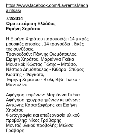
https://www.facebook.com/LavrentisMach
airitsas/
7/2/2014
Ώρα επτάμιση Ελλάδος
Ειρήνη Χηράτου
Η Ειρήνη Χηράτου παρουσιάζει 14 μικρές
μουσικές ιστορίες , 14 τραγούδια , δικές
της συνθέσεις.
Τραγουδούν: Γιάννης Θωμόπουλος,
Ειρήνη Χηράτου, Μαριάννα Γκέκα
Μουσικοί: Κώστας Γιώτης – Μπάσο,
Νέστωρ Δημόπουλος - Κιθάρα, Σπύρος
Κωστής - Φαγκότο,
Ειρήνη Χηράτου - Βιολί, Βιβή Γκέκα -
Μαντολίνο
Αφήγηση κειμένων: Μαριάννα Γκέκα
Αφήγηση ηχογραφημένων κειμένων:
Αντώνης Καρατζαφέρης και Ειρήνη
Χηράτου
Φωτογραφία και επεξεργασία υλικού
προβολής: Νίκος Γράβαρης
Μοντάζ υλικού προβολής: Μελίσα
Γράβαρη