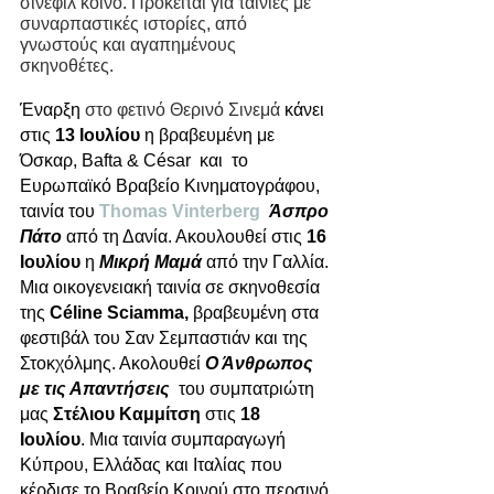
σινεφίλ κοινό. Πρόκειται για ταινίες με 
συναρπαστικές ιστορίες, από 
γνωστούς και αγαπημένους 
σκηνοθέτες. 
Έναρξη 
στο φετινό Θερινό Σινεμά
 κάνει 
στις 
13 Ιουλίου
 η βραβευμένη με 
Όσκαρ, Bafta & César  και  το 
Ευρωπαϊκό Βραβείο Κινηματογράφου, 
ταινία του 
Thomas Vinterberg
Άσπρο 
Πάτο
 από τη Δανία. Ακουλουθεί στις 
16 
Ιουλίου
 η 
Μικρή Μαμά
 από την Γαλλία. 
Μια οικογενειακή ταινία σε σκηνοθεσία 
της 
Céline Sciamma,
 βραβευμένη στα 
φεστιβάλ του Σαν Σεμπαστιάν και της 
Στοκχόλμης. Ακολουθεί 
Ο Άνθρωπος 
με τις Απαντήσεις
του συμπατριώτη 
μας
 Στέλιου Καμμίτση 
στις 
18 
Ιουλίου
. Μια ταινία συμπαραγωγή 
Κύπρου, Ελλάδας και Ιταλίας που 
κέρδισε το Βραβείο Κοινού στο περσινό 