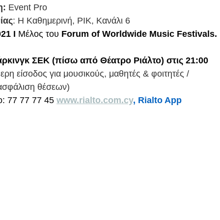
η:
 Event Pro
ίας
: Η Καθημερινή, ΡΙΚ, Κανάλι 6
21 Ι
 Μέλος του 
Forum of Worldwide Music Festivals.
ρκινγκ ΣΕΚ (πίσω από Θέατρο Ριάλτο) στις 21:00
ερη είσοδος για μουσικούς, μαθητές & φοιτητές / 
ασφάλιση θέσεων)
: 77 77 77 45 
www.rialto.com.cy
, Rialto App