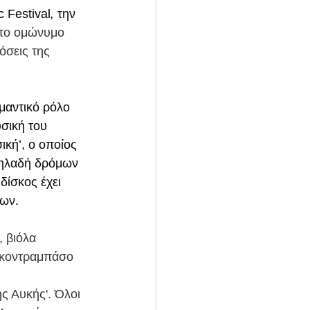
 Festival
,
 την 
ώτο ομώνυμο 
σεις της 
μαντικό ρόλο 
σική του 
κή’, ο οποίος 
δηλαδή δρόμων 
ίσκος έχει 
ων. 
ί, βιόλα 
 κοντραμπάσο
ς Αυκής'. Όλοι 