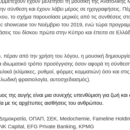
συμμετέχουν έχουν μελετήσει τη μουσική της Ανατολικής 
την σύνθεση και έχουν λάβει μέρος σε ηχογραφήσεις. Πέ
ου, το σχήμα παρουσίασε μερικές από τις συνθέσεις στ
c showcase τον Νοέμβριο του 2019, ενώ τώρα προγραμμ
άσεις του δίσκου πρώτα στην Κύπρο και έπειτα σε Ελλάδα
ο, πέραν από την χρήση του λόγου, η μουσική δημιουργία
να ιδιωματικό τρόπο προσέγγισης όσον αφορά τη σύνθεση 
υλικά (κλίμακες, ρυθμοί, φόρμες κομματιών) όσο και στις
μελωδική φρασιολογία, αυτοσχεδιασμός).
λιος της αυγής είναι μια συνεχής υπενθύμιση για ζωή και
ία με τις αρχέτυπες αισθήσεις του ανθρώπου. 
Δημοκρατία, ΟΠΑΠ, ΣΕΚ, Medochemie, Fameline Holding
VNK Capital, EFG Private Banking, KPMG