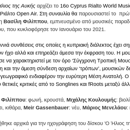
λιος της Αυκής
 αρχίζει το
 16ο Cyprus Rialto World Music
 Ριάλτο Open Air. Στη συναυλία θα 
παρουσιαστεί το  πρ
η 
Βασίλη Φιλίππου
, εμπνευσμένο από μουσικές παραδό
υ, που κυκλοφόρησε τον Ιανουάριο του 2021.
νιά συνθέσεις στις οποίες η κυπριακή διάλεκτος έχει ση
ον ήχο αλλά και επηρεάζει άμεσα την έκφραση του. Η μου
 να χαρακτηριστεί με τον όρο ‘Σύγχρονη Tροπική Mουσι
η και την άμεση σύνδεση αρχαίων ‘τρόπων’, μουσικών 
 γεωγραφικό ενδιαφέρον την ευρύτερη Μέση Ανατολή. Ο δ
ετικές κριτικές από το Songlines και fRoots μεταξύ άλλ
 Φιλίππου
: φωνή, κρουστά, 
Μιχάλης Κουλουμής
: βιολ
τι, κιθάρα, 
Meir Gassenbauer
: νέυ, 
Μάριος Μενελάου
:
θηκε αρχικά για την ηχογράφηση του δίσκου 'Ο Ήλιος τη