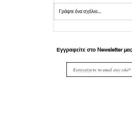
Γράψτε ένα σχόλιο...
Με Τα Μαγικά Φασόλια του
Θήο Παναγίδη συνεχίζεται το
Θερινό Σινεμά του Θεάτρου
Ριάλτο
Εγγραφείτε στο Newsletter μα