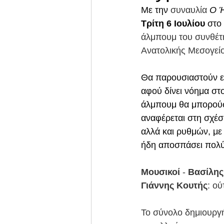
Με την 
συναυλία 
Ο Ή
Τρίτη 6 Ιουλίου
 στο
άλμπουμ του συνθέτ
Ανατολικής Μεσογείο
Θα παρουσιαστούν εν
αφού δίνει νόημα στ
άλμπουμ θα μπορούσε
αναφέρεται στη σχέσ
αλλά και ρυθμών, με
ήδη αποσπάσει πολύ θ
Μουσικοί
 - 
Βασίλης
Γιάννης Κουτής
: ού
Το σύνολο δημιουργή