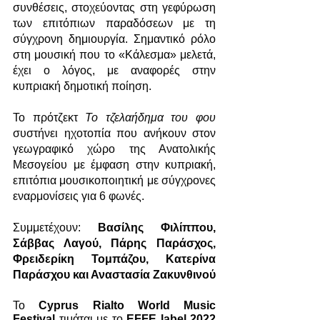
συνθέσεις, στοχεύοντας στη γεφύρωση 
των επιτόπιων παραδόσεων με τη 
σύγχρονη δημιουργία. Σημαντικό ρόλο 
στη μουσική που το «Κάλεσμα» μελετά, 
έχει ο λόγος, με αναφορές στην 
κυπριακή δημοτική ποίηση. 
Το πρότζεκτ 
Το τζελαήδημα του φου
συστήνει ηχοτοπία που ανήκουν στον 
γεωγραφικό χώρο της Ανατολικής 
Μεσογείου με έμφαση στην κυπριακή, 
επιτόπια μουσικοποιητική με σύγχρονες 
εναρμονίσεις για 6 φωνές.
Συμμετέχουν: 
Βασίλης Φιλίππου, 
Σάββας Λαγού, Πάρης Παράσχος, 
Φρειδερίκη Τομπάζου, Κατερίνα 
Παράσχου και Αναστασία Ζακυνθινού 
Το
 Cyprus Rialto World Music 
Festival
 τιμάται με το 
EFFE label 2022 