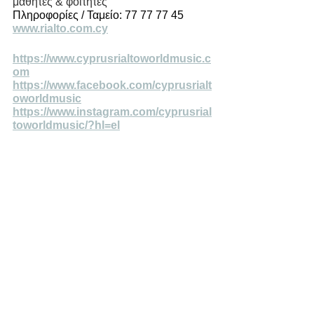
μαθητές & φοιτητές
Πληροφορίες / Ταμείο: 77 77 77 45 
www.rialto.com.cy
https://www.cyprusrialtoworldmusic.c
om
https://www.facebook.com/cyprusrialt
oworldmusic
https://www.instagram.com/cyprusrial
toworldmusic/?hl=el