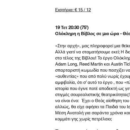
Εισιτήρια: € 15 / 12
19 Τετ 20:30 (75’)
Ολόκληρη η Βίβλος σε μια ώρα - Θέ
«Στην αρχή», μας πληροφορεί μια θεϊκ
Αλλά γιατί να σταματήσουμε εκεί; Η δι
στο τέλος της Βίβλου! Το έργο Ολόκλη
Adam Long, Reed Martin και Austin Tic
σπαρταριστή κωμωδία που πασχίζει να
«αυθεντίας» που από πολύ νωρίς έχουμ
αμφιβολία, ότι σ’ αυτό το έργο , που 
ιστορία που έγινε ποτέ αποδεκτή ως 
στιγμές σουρεαλιστικής θεατρικότητας
να είναι ένα: Έχει ο Θεός αίσθηση του 
αλλιώς, θα είχε αφήσει τα Παιδιά του
Μέση Ανατολή για σαράντα χρόνια και 
κομμάτι γης χωρίς πετρέλαιο;