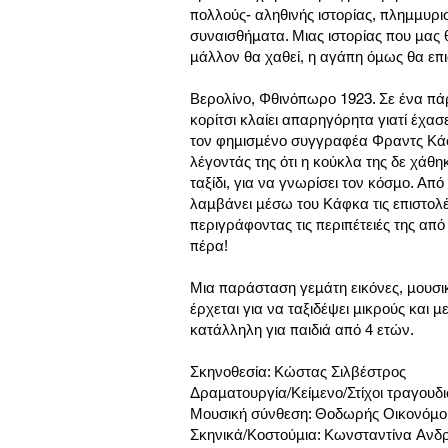
πολλούς- αληθινής ιστορίας, πλημμυρι
συναισθήματα. Μιας ιστορίας που μας 
μάλλον θα χαθεί, η αγάπη όμως θα επ
Βερολίνο, Φθινόπωρο 1923. Σε ένα πά
κορίτσι κλαίει απαρηγόρητα γιατί έχασ
τον φημισμένο συγγραφέα Φραντς Κάφκ
λέγοντάς της ότι η κούκλα της δε χάθη
ταξίδι, για να γνωρίσει τον κόσμο. Από 
λαμβάνει μέσω του Κάφκα τις επιστολές
περιγράφοντας τις περιπέτειές της απ
πέρα!
Μια παράσταση γεμάτη εικόνες, μουσικ
έρχεται για να ταξιδέψει μικρούς και 
κατάλληλη για παιδιά από 4 ετών.
Σκηνοθεσία: Κώστας Σιλβέστρος
Δραματουργία/Κείμενο/Στίχοι τραγουδ
Μουσική σύνθεση: Θοδωρής Οικονόμο
Σκηνικά/Κοστούμια: Κωνσταντίνα Ανδ