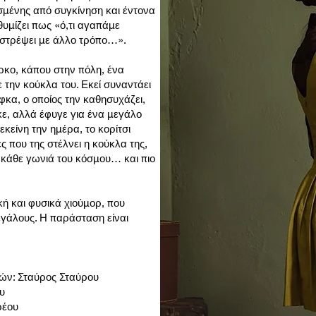
σμένης από συγκίνηση και έντονα
θυμίζει πως «ό,τι αγαπάμε
ιστρέψει με άλλο τρόπο…».
ρκο, κάπου στην πόλη, ένα
ε την κούκλα του. Εκεί συναντάει
α, ο οποίος την καθησυχάζει,
κε, αλλά έφυγε για ένα μεγάλο
εκείνη την ημέρα, το κορίτσι
 που της στέλνει η κούκλα της,
ό κάθε γωνιά του κόσμου… και πιο
ή και φυσικά χιούμορ, που
μεγάλους. Η παράσταση είναι
ιών: Σταύρος Σταύρου
υ
ρέου