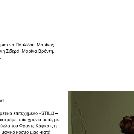
ριστίνα Παυλίδου, Μαρίνος
ένη Σιδερά, Μαρίνα Βρόντη,
λ
rt
ρετικά επιτυχημένο «STILL! –
στρέφει τρία χρόνια μετά, με
ούκλα του Φραντς Κάφκα», η
ν μαγικό κόσμο μιας -κατά