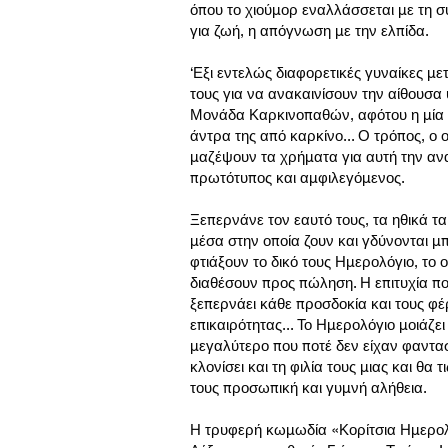
όπου το χιούμορ εναλλάσσεται με τη σ
για ζωή, η απόγνωση με την ελπίδα.
‘Εξι εντελώς διαφορετικές γυναίκες με
τους για να ανακαινίσουν την αίθουσα
Μονάδα Καρκινοπαθών, αφότου η μία 
άντρα της από καρκίνο... Ο τρόπος, ο
μαζέψουν τα χρήματα για αυτή την αν
πρωτότυπος και αμφιλεγόμενος.
Ξεπερνάνε τον εαυτό τους, τα ηθικά τα
μέσα στην οποία ζουν και γδύνονται μ
φτιάξουν το δικό τους Ημερολόγιο, το 
διαθέσουν προς πώληση. Η επιτυχία πο
ξεπερνάει κάθε προσδοκία και τους φέ
επικαιρότητας... Το Ημερολόγιο μοιάζει
μεγαλύτερο που ποτέ δεν είχαν φαντασ
κλονίσει και τη φιλία τους μιας και θα 
τους προσωπική και γυμνή αλήθεια.
Η τρυφερή κωμωδία «Κορίτσια Ημερολο