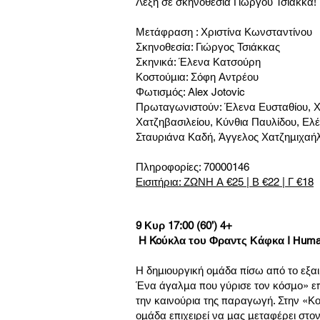
Λέξη σε σκηνοθεσία Γιώργου Τσιάκκα!
Μετάφραση : Χριστίνα Κωνσταντίνου
Σκηνοθεσία: Γιώργος Τσιάκκας
Σκηνικά: Έλενα Κατσούρη
Κοστούμια: Σόφη Αντρέου
Φωτισμός: Alex Jotovic
Πρωταγωνιστούν: Έλενα Ευσταθίου, Χ
Χατζηβασιλείου, Κύνθια Παυλίδου, Ελ
Σταυριάνα Καδή, Άγγελος Χατζημιχαή
Πληροφορίες: 70000146
Εισιτήρια: ΖΩΝΗ Α €25 | Β €22 | Γ €18
9 Κυρ 17:00 (60’) 4+
H Koύκλα του Φραντς Κάφκα I Ηuma
Η δημιουργική ομάδα πίσω από το εξαι
Ένα άγαλμα που γύρισε τον κόσμο» επι
την καινούρια της παραγωγή. Στην «Κ
ομάδα επιχειρεί να μας μεταφέρει στο