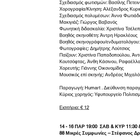
Σχεδιασμός φωτισμών: Βασίλης Πετει
Χορογραφία/Κίνηση: Αλέξανδρος Κυρ
Σχεδιασμός πολυμέσων: Άννα Φωτιάδ
Μακιγιάζ: Γιώργος Βαβανός
Φωνητική διδασκαλία: Χριστίνα Τσέλε
Βοηθός σκηνοθέτη: Άντρη Ηρακλέους
Βοηθός σκηνογράφου/ενδυματολόγου:
Φωτογραφίες: Δημήτρης Λούτσιος
Παίζουν: Χριστίνα Παπαδοπούλου, Άν
Κουτσόφτας, Άνθη Κάσινου, Ραφαέλλ
Χορευτής: Γιάννης Οικονομίδης
Μουσικός επί σκηνής: Ανδρέας Μιχαλ
Παραγωγή: Humart . Διεύθυνση παραγ
Κύριος χορηγός: Υφυπουργείο Πολιτισ
Εισιτήρια: € 12
14 - 16 ΠΑΡ 19:00 ΣΑΒ & ΚΥΡ 11:30 &
88 Μικρές Συμφωνίες – Στέφανος Δρ