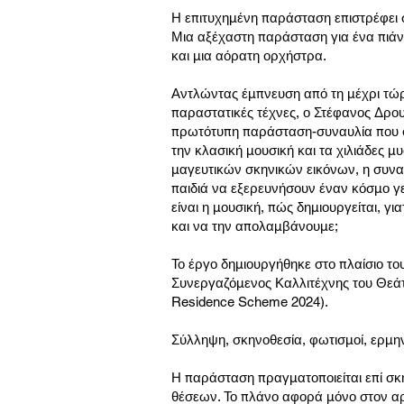
Η επιτυχημένη παράσταση επιστρέφει 
Μια αξέχαστη παράσταση για ένα πιά
και μια αόρατη ορχήστρα.
Αντλώντας έμπνευση από τη μέχρι τώρα
παραστατικές τέχνες, ο Στέφανος Δρου
πρωτότυπη παράσταση-συναυλία που σ
την κλασική μουσική και τα χιλιάδες μ
μαγευτικών σκηνικών εικόνων, η συναρ
παιδιά να εξερευνήσουν έναν κόσμο γε
είναι η μουσική, πώς δημιουργείται, γι
και να την απολαμβάνουμε;
Το έργο δημιουργήθηκε στο πλαίσιο τ
Συνεργαζόμενος Καλλιτέχνης του Θεάτρ
Residence Scheme 2024).
Σύλληψη, σκηνοθεσία, φωτισμοί, ερμη
Η παράσταση πραγματοποιείται επί σκη
θέσεων. Το πλάνο αφορά μόνο στον α