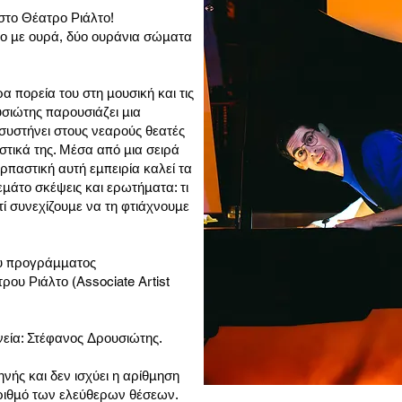
στο Θέατρο Ριάλτο!
νο με ουρά, δύο ουράνια σώματα
 πορεία του στη μουσική και τις
σιώτης παρουσιάζει μια
υστήνει στους νεαρούς θεατές
υστικά της. Μέσα από μια σειρά
παστική αυτή εμπειρία καλεί τα
μάτο σκέψεις και ερωτήματα: τι
ατί συνεχίζουμε να τη φτιάχνουμε
ου προγράμματος
ου Ριάλτο (Associate Artist
νεία: Στέφανος Δρουσιώτης.
νής και δεν ισχύει η αρίθμηση
ριθμό των ελεύθερων θέσεων.