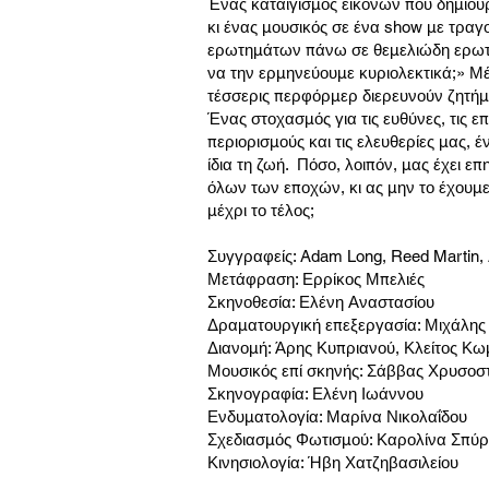
Ένας καταιγισμός εικόνων που δημιου
κι ένας μουσικός σε ένα show με τραγ
ερωτημάτων πάνω σε θεμελιώδη ερωτήμ
να την ερμηνεύουμε κυριολεκτικά;» Μέ
τέσσερις περφόρμερ διερευνούν ζητήμ
Ένας στοχασμός για τις ευθύνες, τις επ
περιορισμούς και τις ελευθερίες μας, έ
ίδια τη ζωή. Πόσο, λοιπόν, μας έχει επ
όλων των εποχών, κι ας μην το έχουμε
μέχρι το τέλος;
Συγγραφείς: Adam Long, Reed Martin, 
Μετάφραση: Ερρίκος Μπελιές
Σκηνοθεσία: Ελένη Αναστασίου
Δραματουργική επεξεργασία: Μιχάλη
Διανομή: Άρης Κυπριανού, Κλείτος Κω
Μουσικός επί σκηνής: Σάββας Χρυσοσ
Σκηνογραφία: Ελένη Ιωάννου
Ενδυματολογία: Μαρίνα Νικολαΐδου
Σχεδιασμός Φωτισμού: Καρολίνα Σπύ
Κινησιολογία: Ήβη Χατζηβασιλείου