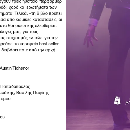
ργούν τρεις ηθοποιοί περφόρμερ
ούδι, χορό και ερωτήματα των
ατα. Τελικά, «τη Βίβλο πρέπει
σα από κωμικές καταστάσεις, οι
ατα θρησκευτικής ελευθερίας.
ιλογές μας, για τους
νας στοχασμός εν τέλει για την
ηρεάσει το κορυφαίο best seller
 διαβάσει ποτέ από την αρχή
Austin Tichenor
ς Παπαδόπουλος
μοδίκης, Βασίλης Παφίτης
τόμου
ρου