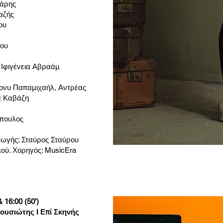
νάρης
ιαζής
ου
που
 Ιφιγένεια Αβραάμ
τονυ Παπαμιχαήλ, Αντρέας
α Καβάζη
όπουλος
ωγής: Σταύρος Σταύρου
μού. Χορηγός: MusicEra
 16:00 (50’)
ουσιώτης Ι Επί Σκηνής