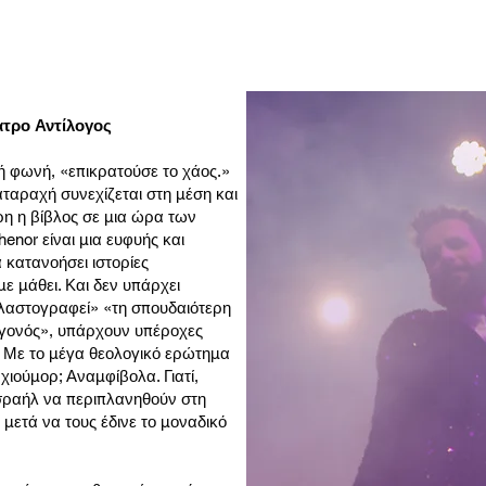
ατρο Αντίλογος
ή φωνή, «επικρατούσε το χάος.»
αταραχή συνεχίζεται στη μέση και
ρη η βίβλος σε μια ώρα των
henor είναι μια ευφυής και
 κατανοήσει ιστορίες
ε μάθει. Και δεν υπάρχει
«πλαστογραφεί» «τη σπουδαιότερη
γεγονός», υπάρχουν υπέροχες
! Με το μέγα θεολογικό ερώτημα
χιούμορ; Αναμφίβολα. Γιατί,
 Ισραήλ να περιπλανηθούν στη
μετά να τους έδινε το μοναδικό