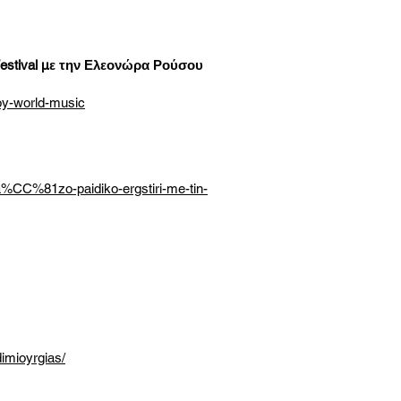
 Festival με την Ελεονώρα Ρούσου
toy-world-music
a%CC%81zo-paidiko-ergstiri-me-tin-
dimioyrgias/