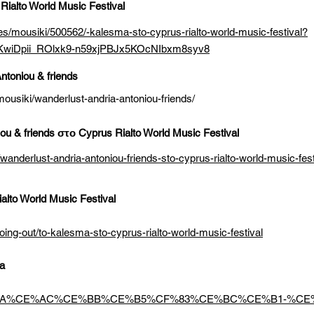
alto World Music Festival
ures/mousiki/500562/-kalesma-sto-cyprus-rialto-world-music-festival?
KwiDpii_ROlxk9-n59xjPBJx5KOcNIbxm8syv8
ntoniou & friends
mousiki/wanderlust-andria-antoniou-friends/
ou & friends στο Cyprus Rialto World Music Festival
wanderlust-andria-antoniou-friends-sto-cyprus-rialto-world-music-fes
lto World Music Festival
ing-out/to-kalesma-sto-cyprus-rialto-world-music-festival
a
e/%CE%9A%CE%AC%CE%BB%CE%B5%CF%83%CE%BC%CE%B1-%CE