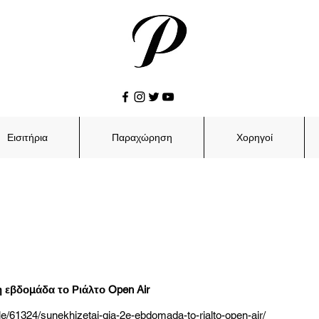
Εισιτήρια
Παραχώρηση
Χορηγοί
2η εβδομάδα το Ριάλτο Open Air
e/61324/sunekhizetai-gia-2e-ebdomada-to-rialto-open-air/