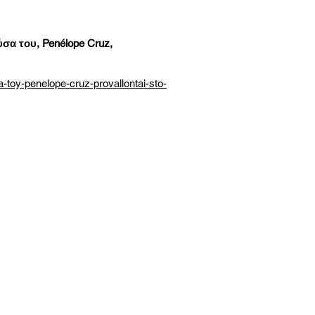
σα του, Penélope Cruz,
-toy-penelope-cruz-provallontai-sto-