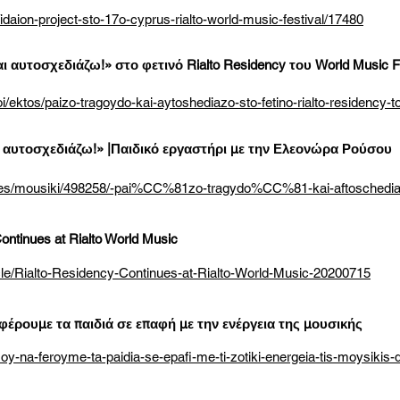
daion-project-sto-17o-cyprus-rialto-world-music-festival/17480
και αυτοσχεδιάζω!» στο φετινό Rialto Residency του World Music
oi/ektos/paizo-tragoydo-kai-aytoshediazo-sto-fetino-rialto-residency-
ι αυτοσχεδιάζω!» |Παιδικό εργαστήρι με την Ελεονώρα Ρούσου
eatures/mousiki/498258/-pai%CC%81zo-tragydo%CC%81-kai-aftoschedi
ontinues at Rialto World Music
le/Rialto-Residency-Continues-at-Rialto-World-Music-20200715
έρουμε τα παιδιά σε επαφή με την ενέργεια της μουσικής
oy-na-feroyme-ta-paidia-se-epafi-me-ti-zotiki-energeia-tis-moysikis-