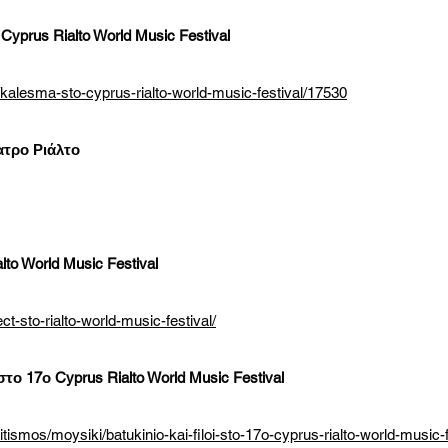
yprus Rialto World Music Festival
kalesma-sto-cyprus-rialto-world-music-festival/17530
ατρο Ριάλτο
lto World Music Festival
ct-sto-rialto-world-music-festival/
στο 17ο Cyprus Rialto World Music Festival
tismos/moysiki/batukinio-kai-filoi-sto-17o-cyprus-rialto-world-music-f