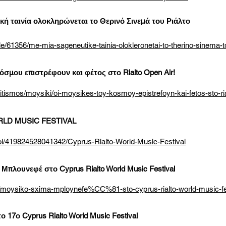
ική ταινία ολοκληρώνεται το Θερινό Σινεμά του Ριάλτο
/61356/me-mia-sageneutike-tainia-olokleronetai-to-therino-sinema-to
σμου επιστρέφουν και φέτος στο Rialto Open Air!
itismos/moysiki/oi-moysikes-toy-kosmoy-epistrefoyn-kai-fetos-sto-ria
RLD MUSIC FESTIVAL
ol/419824528041342/Cyprus-Rialto-World-Music-Festival
Μπλουνεφέ στο Cyprus Rialto World Music Festival
a/moysiko-sxima-mploynefe%CC%81-sto-cyprus-rialto-world-music-fe
το 17ο Cyprus Rialto World Music Festival