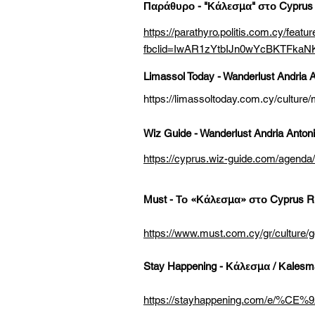
Παράθυρο - "Κάλεσμα" στο Cyprus Ri
https://parathyro.politis.com.cy/feat
fbclid=IwAR1zYtbIJn0wYcBKTFkaN
Limassol Today - Wanderlust Andria A
https://limassoltoday.com.cy/culture/
Wiz Guide - Wanderlust Andria Antoni
https://cyprus.wiz-guide.com/agenda/
Must - Το «Κάλεσμα» στο Cyprus Ria
https://www.must.com.cy/gr/culture/go
Stay Happening - Κάλεσμα / Κalesm
https://stayhappening.com/