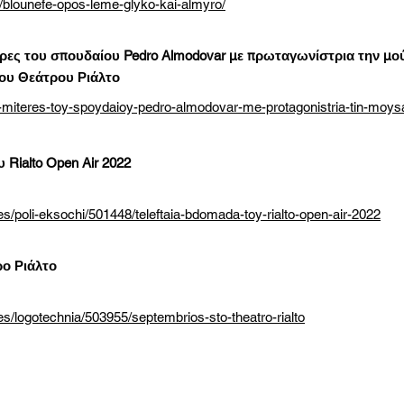
/blounefe-opos-leme-glyko-kai-almyro/
έρες του σπουδαίου Pedro Almodovar με πρωταγωνίστρια την μού
του Θεάτρου Ριάλτο
es-miteres-toy-spoydaioy-pedro-almodovar-me-protagonistria-tin-moysa
Rialto Open Air 2022
res/poli-eksochi/501448/teleftaia-bdomada-toy-rialto-open-air-2022
ρο Ριάλτο
res/logotechnia/503955/septembrios-sto-theatro-rialto