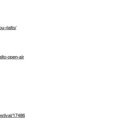
u-rialto/
lto-open-air
stival/17486