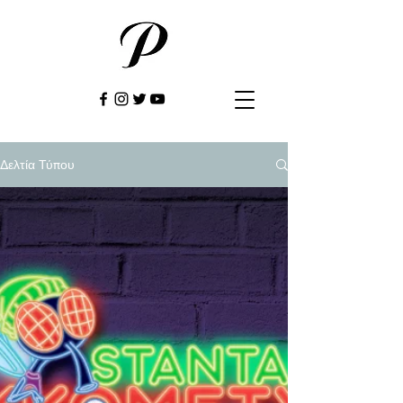
Δελτία Τύπου