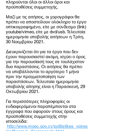
πληρούνται όλοι οι άλλοι όροι και
προϋποθέσεις συμμετοχής.
Μαζί με τις αιτήσεις, οι χορογράφοι θα
πρέπει να αποστείλουν ολόκληρο το έργο
οπτικογραφημένο, είτε με σύνδεσμο (link)
youtube/vimeo, είτε με dvd/usb. Τελευταία
ημερομηνία υποβολής αιτήσεων η Τρίτη,
30 Νοεμβρίου 2021.
Διευκρινίζεται ότι για τα έργα που δεν
έχουν παρουσιαστεί ακόμη, ισχύει ο όρος
για την παρουσίασή τους σε τουλάχιστον
δυο παραστάσεις. Οι αιτήσεις θα πρέπει
να υποβάλλονται το αργότερο 1 μήνα
πριν την πραγματοποίηση των
παραστάσεων. Τελευταία ημερομηνία
υποβολής αίτησης είναι η Παρασκευή, 29
Οκτωβρίου 2021.
Για περισσότερες πληροφορίες οι
ενδιαφερόμενοι παραπέμπονται στα
έγγραφα που αφορούν στους όρους και
προϋποθέσεις συμμετοχής στην
ιστοσελίδα:
http://www.moec.gov.cy/politistikes_ypires