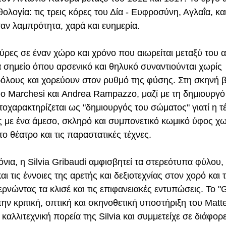
λογία: τις τρεις κόρες του Δία - Ευφροσύνη, Αγλαΐα, και
αν λαμπρότητα, χαρά και ευημερία.
ούρες σε έναν χώρο και χρόνο που αιωρείται μεταξύ του 
 σημείο όπου αρσενικό και θηλυκό συναντιούνται χωρίς 
λους και χορεύουν στον ρυθμό της φύσης. Στη σκηνή βρ
eo Marchesi και Andrea Rampazzo, μαζί με τη δημιουργό 
τοχαρακτηρίζεται ως "δημιουργός του σώματος" γιατί η τ
ες με ένα άμεσο, σκληρό και συμπονετικό κωμικό ύφος χω
ο θέατρο και τις παραστατικές τέχνες.
όνια, η Silvia Gribaudi αμφισβητεί τα στερεότυπα φύλου, 
ι τις έννοιες της αρετής και δεξιοτεχνίας στον χορό και 
ρνώντας τα κλισέ και τις επιφανειακές εντυπώσεις. Το "
ν κριτική, οπτική και σκηνοθετική υποστήριξη του Matte
αλλιτεχνική πορεία της Silvia και συμμετείχε σε διάφορ