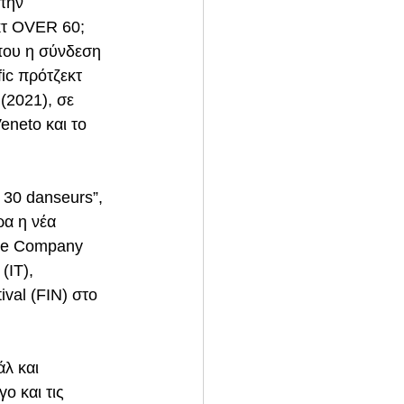
την 
τ OVER 60; 
υ η σύνδεση 
ic πρότζεκτ 
2021), σε 
eneto και το 
30 danseurs”, 
ρα η νέα 
e Company 
(IT), 
val (FIN) στο 
λ και 
ο και τις 