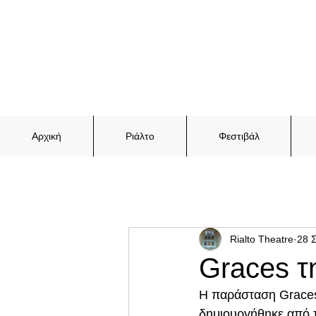
Αρχική
Ριάλτο
Φεστιβάλ
Rialto Theatre
28 
Graces τη
Η παράσταση Graces 
δημιουργήθηκε από τ