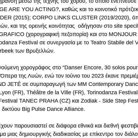
γήρανση μέσω της τέχνης του χορού, το οποίο ενέπνευσε 
E ARE YOU ACTING?, καθώς και το κοινοτικό πρότζεκ
R (2015); CORPO LINKS CLUSTER (2019/2020), όπο
ών, και της ορεινής κοινότητας  οδήγησαν στο site specif
FICO (χορογραφική πεζοπορία) και στο MONJOUR (
anza Festival σε συνεργασία με το Teatro Stabile del V
erbeek των Βρυξελλών.
νούμενη χορογράφος στο “Danser Encore, 30 solos pour 
ν Όπερα της Λυών, ενώ τον Ιούνιο του 2023 έκανε πρεμιέ
D JETÉ σε συμπαραγωγή των MM Contemporary Danc
Lyon (FR), Théâtre de la Ville (FR), Torinodanza Festival 
Festival TANEC PRAHA (CZ) και Zodiak - Side Step Festi
 δικτύου Big Pulse Dance Alliance.
χουν παρουσιαστεί σε διάφορα εθνικά και διεθνή φεστιβά
 μιας δημιουργικής διαδικασίας με επίκεντρο τον διάλογ