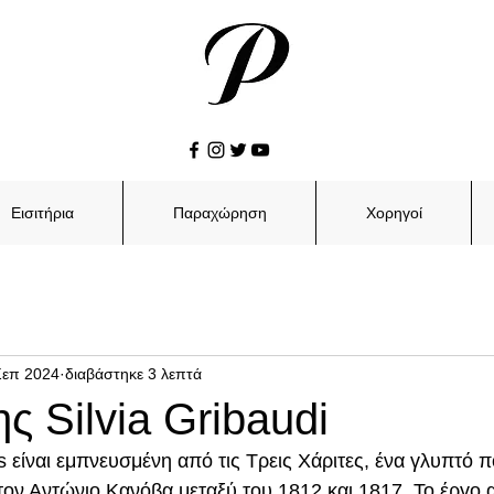
Εισιτήρια
Παραχώρηση
Χορηγοί
Σεπ 2024
διαβάστηκε 3 λεπτά
ς Silvia Gribaudi
είναι εμπνευσμένη από τις Τρεις Χάριτες, ένα γλυπτό π
ον Αντώνιο Κανόβα μεταξύ του 1812 και 1817. Το έργο α