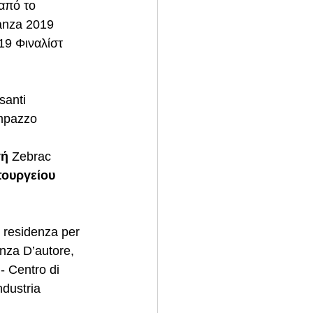
από το 
anza 2019 
19 Φιναλίστ 
santi 
ampazzo 
γή
 Zebrac 
πουργείου 
 residenza per 
nza D’autore, 
- Centro di 
dustria 