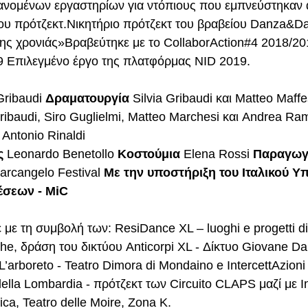
ανομένων εργαστηρίων για ντόπιους που εμπνεύστηκαν 
ου πρότζεκτ.Νικητήριο πρότζεκτ του βραβείου Danza&D
ης χρονιάς»Βραβεύτηκε με το CollaborAction#4 2018/20
19 Επιλεγμένο έργο της πλατφόρμας NID 2019.
Gribaudi 
Δραματουργία 
Silvia Gribaudi και Matteo Maffe
Gribaudi, Siro Guglielmi, Matteo Marchesi και Andrea R
 Antonio Rinaldi 
ς
 Leonardo Benetollo 
Κοστούμια
 Elena Rossi 
Παραγω
arcangelo Festival 
Με την υποστήριξη του Ιταλικού Υ
έσεων - MiC
με τη συμβολή των: ResiDance XL – luoghi e progetti di
che, δράση του δικτύου Anticorpi XL - Δίκτυο Giovane Da
’arboreto - Teatro Dimora di Mondaino e IntercettAzioni 
della Lombardia - πρότζεκτ των Circuito CLAPS μαζί με In
ca, Teatro delle Moire, Zona K. 