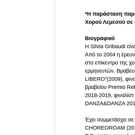
*Η παράσταση παρου
Χορού Λεμεσού σε 
Βιογραφικό
Η Silvia Gribaudi εί
Από το 2004 η έρευν
στο επίκεντρο της χο
ερμηνευτών. Βραβευ
LIBERO”(2009), φινα
βραβείου Premio Rete
2018-2019, φιναλίστ 
DANZA&DANZA 2019 γ
Έχει συμμετάσχει σε
CHOREOROAM (2011)