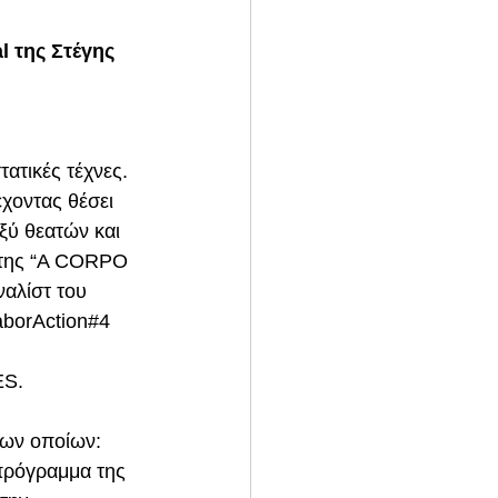
 της Στέγης 
ατικές τέχνες. 
χοντας θέσει 
ξύ θεατών και 
 της “A CORPO 
αλίστ του 
aborAction#4 
ES.
των οποίων: 
ρόγραμμα της 