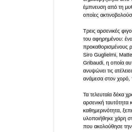
έμπνευση από τη μυθο
οποίες ακτινοβολούσ
Τρεις αρσενικές φιγ
του αφηρημένου: ένα
προκαθορισμένους ρό
Siro Guglielmi, Matt
Gribaudi, η οποία αυ
ανυψώνει τις ατέλει
ανάμεσα στον χορό, τ
Τα τελευταία δέκα χρ
αρσενική ταυτότητα κα
καθημερινότητα, ξεπε
υλοποιήθηκε χάρη στη
που ακολούθησε την κ