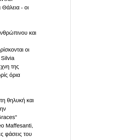
 Θάλεια - οι 
ανθρώπινου και 
ίσκονται οι 
Silvia 
έχνη της 
ρίς όρια 
τη θηλυκή και 
την 
Graces" 
o Maffesanti, 
ες φάσεις του 