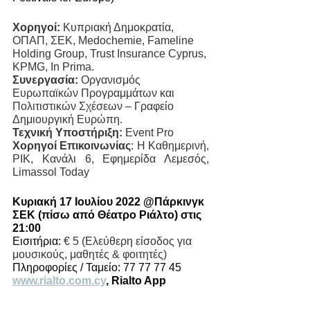
Χορηγοί:
 Κυπριακή Δημοκρατία, 
ΟΠΑΠ, ΣΕΚ, Medochemie, Fameline 
Holding Group, Trust Insurance Cyprus, 
KPMG, In Prima. 
Συνεργασία:
 Οργανισμός 
Ευρωπαϊκών Προγραμμάτων και 
Πολιτιστικών Σχέσεων – Γραφείο 
Δημιουργική Ευρώπη.
Τεχνική Υποστήριξη:
 Event Pro
Χορηγοί Επικοινωνίας
: Η Καθημερινή, 
ΡΙΚ, Κανάλι 6, Εφημερίδα Λεμεσός, 
Limassol Today
Κυριακή 17 Ιουλίου 2022 @Πάρκινγκ 
ΣΕΚ (πίσω από Θέατρο Ριάλτο) στις 
21:00
Εισιτήρια: 
€ 5 (Ελεύθερη είσοδος για 
μουσικούς, μαθητές & φοιτητές)
Πληροφορίες / Ταμείο: 77 77 77 45 
www.rialto.com.cy
, Rialto App