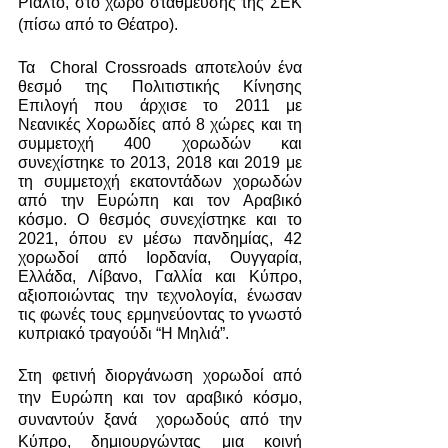
Ριάλτο, στο χώρο στάθμευσης της ΣΕΚ 
(πίσω από το Θέατρο). 
Τα  Choral Crossroads αποτελούν ένα 
θεσμό της Πολιτιστικής Κίνησης 
Επιλογή που άρχισε το 2011 με 
Νεανικές Χορωδίες από 8 χώρες και τη 
συμμετοχή 400 χορωδών και 
συνεχίστηκε το 2013, 2018 και 2019 με 
τη συμμετοχή εκατοντάδων χορωδών 
από την Ευρώπη και τον Αραβικό 
κόσμο. Ο θεσμός συνεχίστηκε και το 
2021, όπου εν μέσω πανδημίας, 42 
χορωδοί από Ιορδανία, Ουγγαρία, 
Ελλάδα, Λίβανο, Γαλλία και Κύπρο, 
αξιοποιώντας την τεχνολογία, ένωσαν 
τις φωνές τους ερμηνεύοντας το γνωστό 
κυπριακό τραγούδι “Η Μηλιά”.
Στη φετινή διοργάνωση χορωδοί από 
την Ευρώπη και τον αραβικό κόσμο, 
συναντούν ξανά  χορωδούς από την 
Κύπρο, δημιουργώντας μια κοινή 