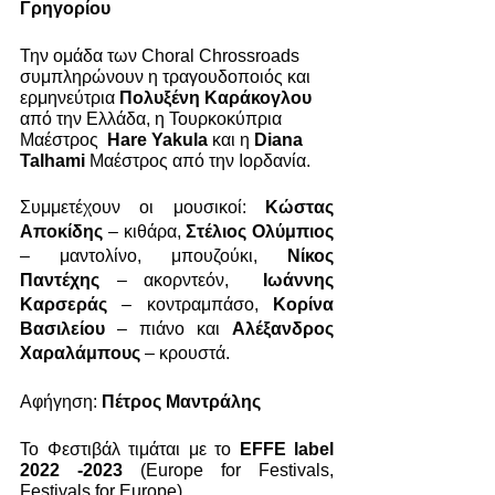
Γρηγορίου
Την ομάδα των Choral Chrossroads 
συμπληρώνουν η τραγουδοποιός και 
ερμηνεύτρια 
Πολυξένη Καράκογλου
από την Ελλάδα, η Τουρκοκύπρια 
Μαέστρος  
Hare Yakula
 και η 
Diana 
Talhami
 Μαέστρος από την Ιορδανία.
Συμμετέχουν οι μουσικοί: 
Κώστας 
Αποκίδης
 – κιθάρα, 
Στέλιος Ολύμπιος
– μαντολίνο, μπουζούκι, 
Νίκος 
Παντέχης
 – ακορντεόν,  
Ιωάννης 
Καρσεράς
 – κοντραμπάσο, 
Κορίνα 
Βασιλείου
 – πιάνο και 
Αλέξανδρος 
Χαραλάμπους
 – κρουστά.
Αφήγηση: 
Πέτρος Μαντράλης
Το Φεστιβάλ τιμάται με το 
EFFE label 
2022 -2023 
(Europe for Festivals, 
Festivals for Europe)