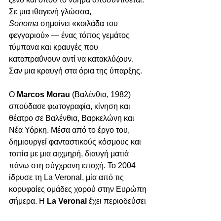
Σε μια ιθαγενή γλώσσα, 
Sonoma
 σημαίνει «κοιλάδα του 
φεγγαριού» — ένας τόπος γεμάτος 
τύμπανα και κραυγές που 
καταπραΰνουν αντί να κατακλύζουν. 
Σαν μια κραυγή στα όρια της ύπαρξης.
Ο 
Marcos Morau 
(Βαλένθια, 1982) 
σπούδασε φωτογραφία, κίνηση και 
θέατρο σε Βαλένθια, Βαρκελώνη και 
Νέα Υόρκη. Μέσα από το έργο του, 
δημιουργεί φανταστικούς κόσμους και 
τοπία με μια αιχμηρή, διαυγή ματιά 
πάνω στη σύγχρονη εποχή. Το 2004 
ίδρυσε τη La Veronal, μία από τις 
κορυφαίες ομάδες χορού στην Ευρώπη 
σήμερα. Η 
La Veronal 
έχει περιοδεύσει 
σε περισσότερες από 30 χώρες, 