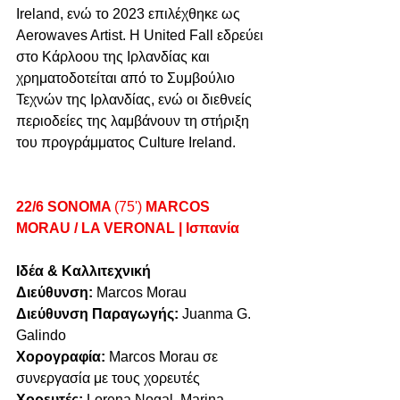
Ireland, ενώ το 2023 επιλέχθηκε ως 
Aerowaves Artist. Η United Fall εδρεύει 
στο Κάρλοου της Ιρλανδίας και 
χρηματοδοτείται από το Συμβούλιο 
Τεχνών της Ιρλανδίας, ενώ οι διεθνείς 
περιοδείες της λαμβάνουν τη στήριξη 
του προγράμματος Culture Ireland.
22/6 SONOMA 
(75') 
MARCOS 
MORAU / LA VERONAL | Ισπανία 
Ιδέα & Καλλιτεχνική 
Διεύθυνση:
 Marcos Morau 
Διεύθυνση Παραγωγής: 
Juanma G. 
Galindo 
Χορογραφία: 
Marcos Morau σε 
συνεργασία με τους χορευτές
Χορευτές: 
Lorena Nogal, Marina 