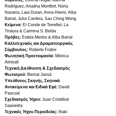
Rodríguez, Ariadna Montfort, Núria 
Navarra, Laia Duran, Anna Hierro, Alba 
Barral, Julia Cambra, Sau Ching Wong 
Κείμενα:
 El Conde de Torrefiel, La 
Tristura & Carmina S. Belda 
Πρόβες:
 Estela Merlos & Alba Barral 
Καλλιτεχνικός και Δραματουργικός 
Σύμβουλος:
 Roberto Fratini 
Φωνητική Προετοιμασία:
 Mònica 
Almirall 
Τεχνική Διεύθυνση & Σχεδιασμός 
Φωτισμού:
 Bernat Jansà 
Υπεύθυνος Σκηνής, Σκηνικά 
Αντικείμενα και Ειδικά Εφέ:
 David 
Pascual 
Σχεδιασμός Ήχου: 
Juan Cristóbal 
Saavedra 
Τεχνικός Ήχου Περιοδείας:
 Iñaki 