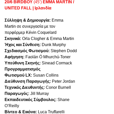
20/6 BIRDBOY 
(45’)
 EMMA MARTIN / 
UNITED FALL | Ιρλανδία
Σύλληψη & Δημιουργία: 
Emma 
Martin σε συνεργασία με τον 
περφόρμερ Kévin Coquelard
Σκηνικά: 
Orla Clogher & Emma Martin
Ήχος και Σύνθεση: 
Dunk Murphy
Σχεδιασμός Φωτισμού: 
Stephen Dodd
Αφήγηση: 
Faolán Ó Mhurchú-Toner
Υπεύθυνη Σκηνής: 
Sinead Cormack
Προγραμματισμός 
Φωτισμού
LX:
 Susan Collins
Διεύθυνση Παραγωγής:
 Peter Jordan
Τεχνικός Διευθυντής:
 Conor Burnell
Παραγωγός:
 Jill Murray
Εκπαιδευτικός Σύμβουλος: 
Shane 
O’Reilly
Βίντεο & Εικόνα: 
Luca Truffarelli