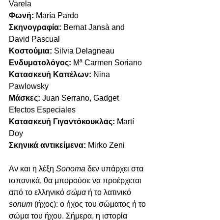
Varela 
Φωνή: 
María Pardo 
Σκηνογραφία: 
Bernat Jansà and 
David Pascual 
Κοστούμια:
 Silvia Delagneau 
Ενδυματολόγος:
 Mª Carmen Soriano 
Κατασκευή Καπέλων:
 Nina 
Pawlowsky 
Μάσκες:
 Juan Serrano, Gadget 
Efectos Especiales 
Κατασκευή Γιγαντόκουκλας: 
Martí 
Doy 
Σκηνικά αντικείμενα:
 Mirko Zeni 
Αν και η λέξη 
Sonoma
 δεν υπάρχει στα 
ισπανικά, θα μπορούσε να προέρχεται 
από το ελληνικό 
σώμα
 ή το λατινικό 
sonum
 (ήχος): ο ήχος του σώματος ή το 
σώμα του ήχου. Σήμερα, η ιστορία 