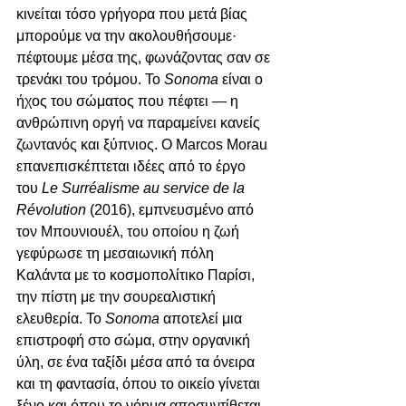
κινείται τόσο γρήγορα που μετά βίας 
μπορούμε να την ακολουθήσουμε· 
πέφτουμε μέσα της, φωνάζοντας σαν σε 
τρενάκι του τρόμου. Το 
Sonoma
 είναι ο 
ήχος του σώματος που πέφτει — η 
ανθρώπινη οργή να παραμείνει κανείς 
ζωντανός και ξύπνιος. Ο Marcos Morau 
επανεπισκέπτεται ιδέες από το έργο 
του 
Le Surréalisme au service de la 
Révolution
 (2016), εμπνευσμένο από 
τον Μπουνιουέλ, του οποίου η ζωή 
γεφύρωσε τη μεσαιωνική πόλη 
Καλάντα με το κοσμοπολίτικο Παρίσι, 
την πίστη με την σουρεαλιστική 
ελευθερία. Το 
Sonoma
 αποτελεί μια 
επιστροφή στο σώμα, στην οργανική 
ύλη, σε ένα ταξίδι μέσα από τα όνειρα 
και τη φαντασία, όπου το οικείο γίνεται 
ξένο και όπου το νόημα αποσυντίθεται. 