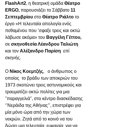
FlashArt2
, η θεατρική ομάδα
 Θέατρο 
ERGO, 
παρουσιάζει το Σάββατο 
11 
Σεπτεμβρίου
 στο 
Θέατρο Ριάλτο
 το 
έργο «Η τελευταία απολογία ενός 
πεθαμένου που ’σφαξε τρεις και οκτώ 
λάβωσε ακόμα»
του
 Βαγγέλη Γέττου, 
σε
 σκηνοθεσία Λέανδρου Ταλιώτη 
και τον 
Αλέξανδρο Παρίση  
επί 
σκηνής.  
O 
Νίκος Κοεμτζής
,   ο άνθρωπος ο 
οποίος  το βράδυ των αποκριών του 
1973 σκοτώνει τρεις αστυνομικούς και 
τραυματίζει οκτώ πολίτες για μια 
''παραγγελιά'', στο κέντρο διασκέδασης 
‘’Νεράιδα της Αθήνας’’, επιστρέφει για 
μία μόνο ώρα από την χώρα των 
νεκρών. Ζητά από το κοινό να του 
δώσει μια τελευταία  ευκαιρία  για να 