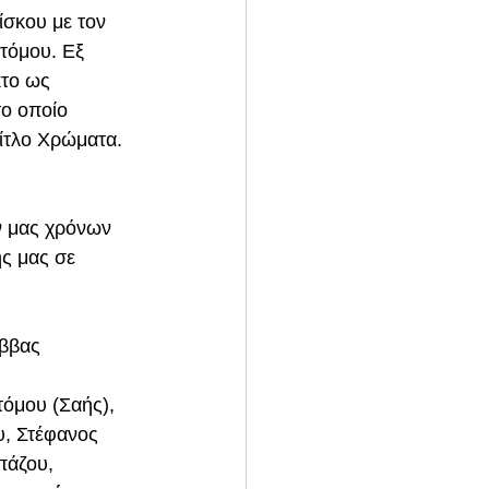
σκου με τον 
τόμου. Εξ 
το ως 
ο οποίο 
τίτλο Χρώματα. 
ν μας χρόνων 
ς μας σε 
ββας 
όμου (Σαής), 
, Στέφανος 
πάζου, 