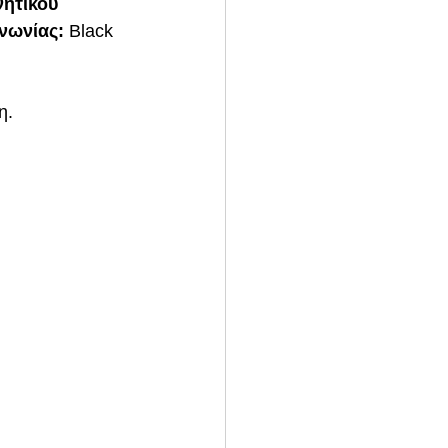
ητικού 
νωνίας: 
Black 
η. 