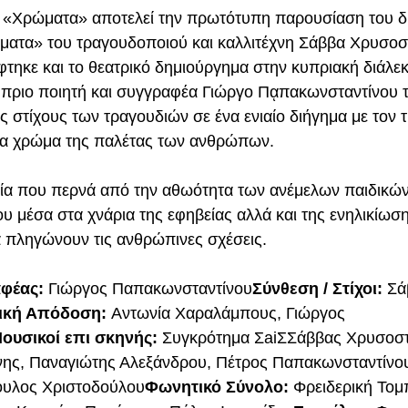
 «Χρώματα» αποτελεί την πρωτότυπη παρουσίαση του δί
ματα» του τραγουδοποιού και καλλιτέχνη Σάββα Χρυσοσ
τηκε και το θεατρικό δημιούργημα στην κυπριακή διάλεκ
πριο ποιητή και συγγραφέα Γιώργο Πᾳπακωνσταντίνου τ
ς στίχους των τραγουδιών σε ένα ενιαίο διήγημα με τον 
ένα χρώμα της παλέτας των ανθρώπων.
λία που περνά από την αθωότητα των ανέμελων παιδικώ
υ μέσα στα χνάρια της εφηβείας αλλά και της ενηλικίωση
α πληγώνουν τις ανθρώπινες σχέσεις. 
φέας:
 Γιώργος Παπακωνσταντίνου
Σύνθεση / Στίχοι: 
Σά
ική Απόδοση: 
Αντωνία Χαραλάμπους, Γιώργος 
ουσικοί επι σκηνής: 
Συγκρότημα ΣaiΣΣάββας Χρυσοστ
ης, Παναγιώτης Αλεξάνδρου, Πέτρος Παπακωνσταντίνου
ουλος Χριστοδούλου
Φωνητικό Σύνολο: 
Φρειδερική Τομ