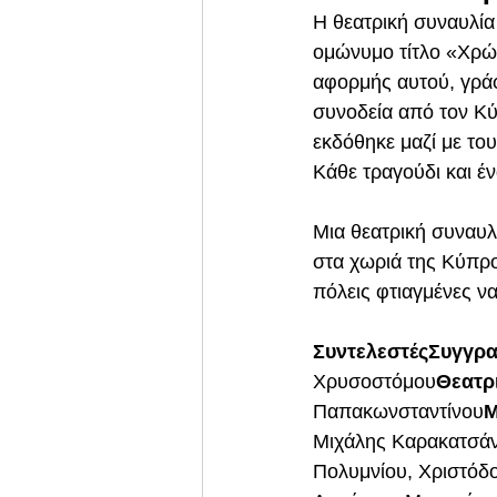
Η θεατρική συναυλία
ομώνυμο τίτλο «Χρώ
αφορμής αυτού, γράφ
συνοδεία από τον Κύ
εκδόθηκε μαζί με του
Κάθε τραγούδι και 
Μια θεατρική συναυ
στα χωριά της Κύπρο
πόλεις φτιαγμένες ν
ΣυντελεστέςΣυγγρα
Χρυσοστόμου
Θεατρ
Παπακωνσταντίνου
Μ
Μιχάλης Καρακατσάν
Πολυμνίου, Χριστόδ