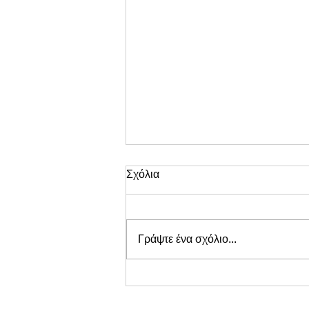
Σχόλια
Γράψτε ένα σχόλιο...
O Jamie Lloyd σκηνοθετεί το
κλασικό έργο του Τσέχωφ σε
μια διασκευή από την Anya