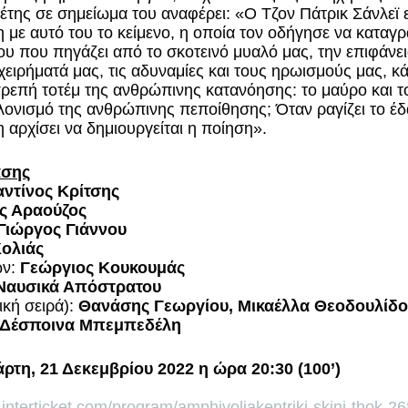
έτης σε σημείωμα του αναφέρει: «Ο Τζον Πάτρικ Σάνλεϊ ε
 με αυτό του το κείμενο, η οποία τον οδήγησε να καταγρ
υ που πηγάζει από το σκοτεινό μυαλό μας, την επιφάνειά
ιχειρήματά μας, τις αδυναμίες και τους ηρωισμούς μας, κ
επή τοτέμ της ανθρώπινης κατανόησης: το μαύρο και το
λονισμό της ανθρώπινης πεποίθησης; Όταν ραγίζει το έ
η αρχίσει να δημιουργείται η ποίηση».
ασης
ντίνος Κρίτσης
ς Αραούζος
Γιώργος Γιάννου
ολιάς
ν: 
Γεώργιος Κουκουμάς
Ναυσικά Απόστρατου
κή σειρά): 
Θανάσης Γεωργίου, Μικαέλλα Θεοδουλίδο
, Δέσποινα Μπεμπεδέλη 
άρτη, 21 Δεκεμβρίου 2022 η ώρα 20:30 (100’)
to.interticket.com/program/amphivoliakentriki-skini-thok-2