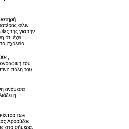
αυστηρή 
πατέρας Φλιν 
ίες της για την 
 ότι έχει 
το σχολείο. 
004, 
τογραφική του 
πινη πάλη του 
νη ανάμεσα 
ιάζει η 
κέντρο των 
έας Αραούζος 
υς στο σήμερα. 