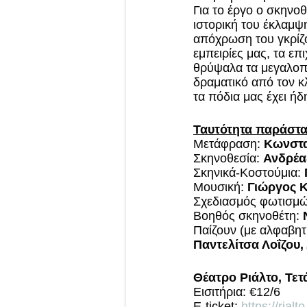
Για το έργο ο σκηνοθ
ιστορική του έκλαμψη
απόχρωση του γκρίζο
εμπειρίες μας, τα επ
θρύψαλα τα μεγαλοπρ
δραματικό από τον κ
τα πόδια μας έχει ήδ
Ταυτότητα παράστ
Μετάφραση: 
Κωνστα
Σκηνοθεσία: 
Ανδρέα
Σκηνικά-Κοστούμια: 
Μουσική: 
Γιώργος Κ
Σχεδιασμός φωτισμώ
Βοηθός σκηνοθέτη: 
Παίζουν (με αλφαβητι
Παντελίτσα Λοΐζου
Θέατρο Ριάλτο, Τετ
Εισιτήρια: €12/6
E-ticket: 
https://rial