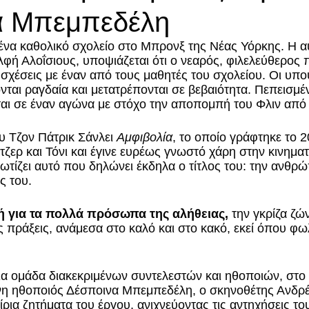
α Μπεμπεδέλη
ε ένα καθολικό σχολείο στο Μπρονξ της Νέας Υόρκης. Η 
λφή Αλοΐσιους, υποψιάζεται ότι ο νεαρός, φιλελεύθερος 
σχέσεις με έναν από τους μαθητές του σχολείου. Οι υποψ
ται ραγδαία και μετατρέπονται σε βεβαιότητα. Πεπεισμένη
εται σε έναν αγώνα με στόχο την αποπομπή του Φλιν από 
υ Τζον Πάτρικ Σάνλει 
Αμφιβολία
, το οποίο γράφτηκε το 2
τζερ και Τόνι και έγινε ευρέως γνωστό χάρη στην κινημα
ωτίζει αυτό που δηλώνει έκδηλα ο τίτλος του: την ανθρώ
ς του. 
 για τα πολλά πρόσωπα της αλήθειας,
 την γκρίζα ζώ
ις πράξεις, ανάμεσα στο καλό και στο κακό, εκεί όπου φωλ
α ομάδα διακεκριμένων συντελεστών και ηθοποιών, στο 
νη ηθοποιός Δέσποινα Μπεμπεδέλη, ο σκηνοθέτης Ανδρ
αίρια ζητήματα του έργου, ανιχνεύοντας τις αντηχήσεις το