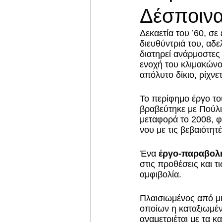
Δέσποιν
Δεκαετία του ’60, σ
διευθύντριά του, αδε
διατηρεί ανάρμοστες 
ενοχή του κλιμακώνον
απόλυτο δίκιο, ρίχν
Το περίφημο έργο το
βραβεύτηκε με Πούλι
μεταφορά το 2008, φ
νου με τις βεβαιότητέ
Ένα 
έργο-παραβολή
στις προθέσεις και τ
αμφιβολία. 
Πλαισιωμένος από μι
οποίων η καταξιωμέ
αναμετριέται με τα κ